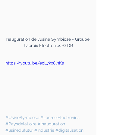
Inauguration de l'usine Symbiose - Groupe 
Lacroix Electronics © DR
https://youtu.be/ecL7kx8lnKs
#UsineSymbiose
#LacroixElectronics
#PaysdelaLoire
#inauguration
#usinedufutur
#industrie
#digitalisation