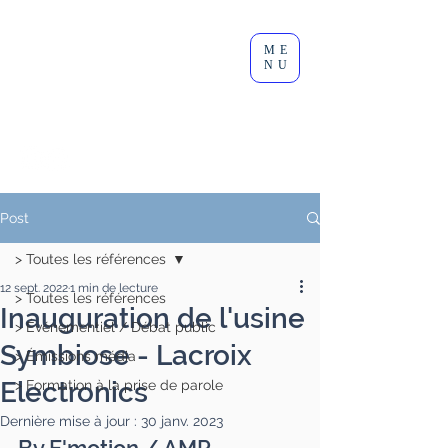
Clément
ME
Lesort
NU
Journaliste I Animateur I
Modérateur
Post
> Toutes les références
12 sept. 2022
1 min de lecture
> Toutes les références
Inauguration de l'usine
> Événementiel / Débat public
Symbiose - Lacroix
> Émissions média
Electronics
> Formation à la prise de parole
Dernière mise à jour :
30 janv. 2023