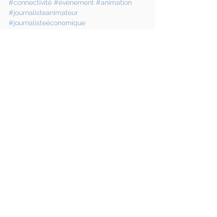
#connectivité
#événement
#animation
#journalisteanimateur
#journalisteéconomique
#journalisteévénementiel
économie
animation
Pays de la Loire
industrie
inauguration
connectivité
digitalisation
usine du futur
> Événementiel / Débat public
Voir tout
Posts récents