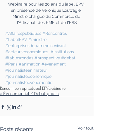
Webinaire pour les 20 ans du label EPV, 
en présence de Véronique Louwagie, 
Ministre chargée du Commerce, de 
l'Artisanat, des PME et de l'ESS
#Affairespubliques
#Rencontres
#LabelEPV
#ministre
#entreprisesdupatrimoinevivant
#acteurséconomiques
#institutions
#tablesrondes
#prospective
#débat
#Paris
#animation
#évenement
#journalisteanimateur
#journalisteéconomique
#journalisteévénementiel
Rencontre
enreprise
Label EPV
webinaire
> Événementiel / Débat public
Voir tout
Posts récents