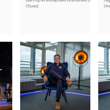
start-up et entreprises innovantes de
l'a
l'Ouest.
l'i
étu