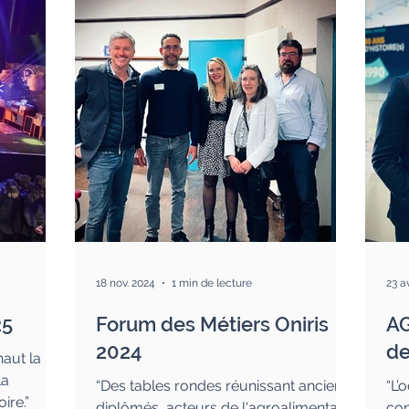
18 nov. 2024
1 min de lecture
23 a
25
Forum des Métiers Oniris
AG
2024
de
aut la
la
“Des tables rondes réunissant anciens
“L’
ire.”
diplômés, acteurs de l'agroalimentaire
con