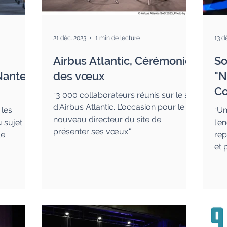
21 déc. 2023
1 min de lecture
13 d
Airbus Atlantic, Cérémonie
So
Nantes
des vœux
"N
Co
“3 000 collaborateurs réunis sur le site
d'Airbus Atlantic. L'occasion pour le
 les
“Un
nouveau directeur du site de
 sujet
l'
présenter ses vœux."
le
rep
et 