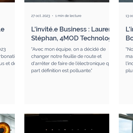
27 oct. 2023
1 min de lecture
13 o
le
L'invité.e Business : Laurent
L'
Stéphan, 4MOD Technology
Bo
023
"Avec mon équipe, on a décidé de
"No
rbonation
changer notre feuille de route et
mai
lus et des
d'arrêter de faire de l'électronique qui
l'in
part définition est polluante."
plut