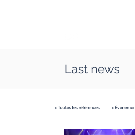
Clément Lesort
Journaliste I Animate
Last news
> Toutes les références
> Événement