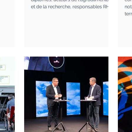
et de la recherche, responsables RH."
not
terr