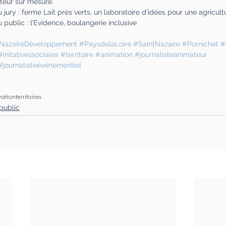
teur sur mesure.
jury : ferme Lait prés verts, un laboratoire d'idées pour une agricult
public : l’Evidence, boulangerie inclusive 
tNazaireDéveloppement
#PaysdelaLoire
#SaintNazaire
#Pornichet
#
#initativessociales
#territoire
#animation
#journalisteanimateur
#journalisteévénementiel
vation
territoires
public