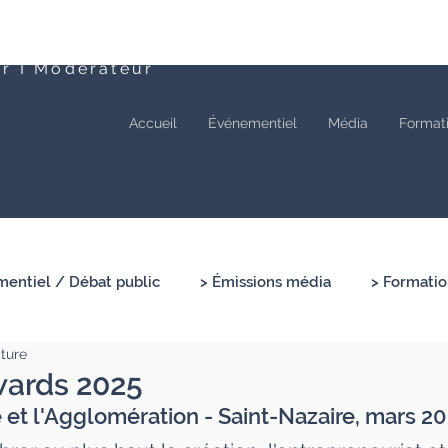
ur I Modérateur
Accueil
Événementiel
Média
Format
entiel / Débat public
> Émissions média
> Formatio
cture
wards 2025
 et l'Agglomération - Saint-Nazaire, mars 2