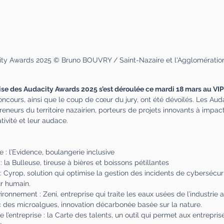
ty Awards 2025 © Bruno BOUVRY / Saint-Nazaire et l'Agglomératio
se des Audacity Awards 2025 s’est déroulée ce mardi 18 mars au VIP
oncours, ainsi que le coup de cœur du jury, ont été dévoilés. Les Au
neurs du territoire nazairien, porteurs de projets innovants à impact 
ivité et leur audace.
e : l’Evidence, boulangerie inclusive
: la Bulleuse, tireuse à bières et boissons pétillantes
 : Cyrop, solution qui optimise la gestion des incidents de cybersécuri
ur humain.
ironnement : Zeni, entreprise qui traite les eaux usées de l’industrie 
c des microalgues, innovation décarbonée basée sur la nature.
e l’entreprise : la Carte des talents, un outil qui permet aux entrepri