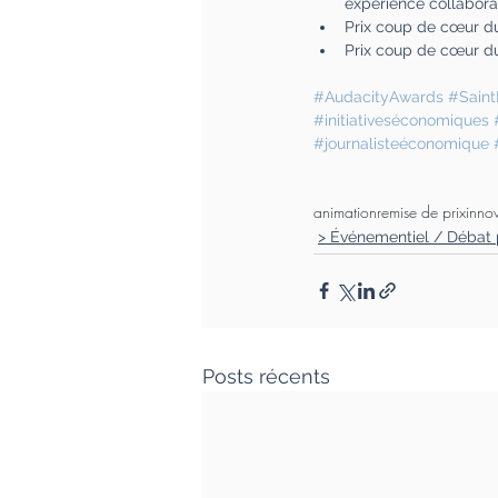
expérience collabora
Prix coup de cœur du 
Prix coup de cœur du 
#AudacityAwards
#Sain
#initiativeséconomiques
#journalisteéconomique
animation
remise de prix
inno
> Événementiel / Débat 
Posts récents