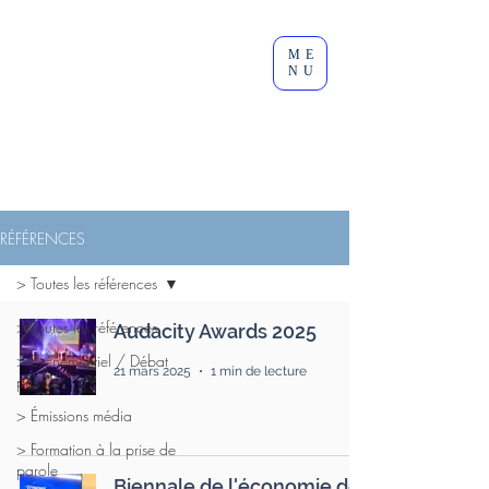
Clément
ME
Lesort
NU
Journaliste I Animateur I
Modérateur
RÉFÉRENCES
> Toutes les références
> Toutes les références
Audacity Awards 2025
> Événementiel / Débat
21 mars 2025
1 min de lecture
public
> Émissions média
> Formation à la prise de
parole
Biennale de l'économie de