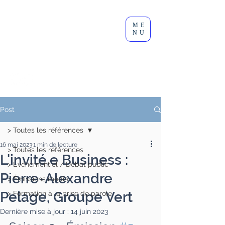
Clément
ME
Lesort
NU
Journaliste I Animateur I
Modérateur
Post
> Toutes les références
16 mai 2023
1 min de lecture
> Toutes les références
L'invité.e Business :
> Événementiel / Débat public
Pierre-Alexandre
> Émissions média
Pelage, Groupe Vert
> Formation à la prise de parole
Dernière mise à jour :
14 juin 2023