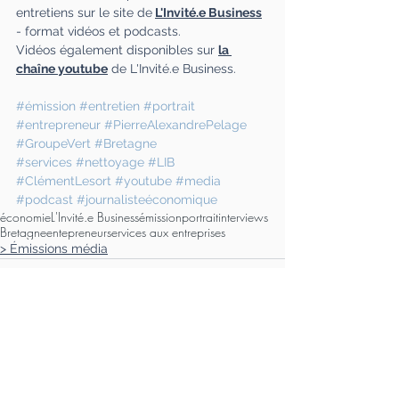
entretiens sur le site de
L'Invité.e Business
- format vidéos et podcasts.
Vidéos également disponibles sur 
la 
chaîne youtube
 de L'Invité.e Business.
#émission
#entretien
#portrait
#entrepreneur
#PierreAlexandrePelage
#GroupeVert
#Bretagne
#services
#nettoyage
#LIB
#ClémentLesort
#youtube
#media
#podcast
#journalisteéconomique
économie
L'Invité.e Business
émission
portrait
interviews
Bretagne
entepreneur
services aux entreprises
> Émissions média
Voir tout
Posts récents