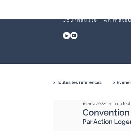
Clément Lesort
Journaliste I Animate
> Toutes les références
> Événem
16 nov. 2022
1 min de lect
Convention
Par Action Log