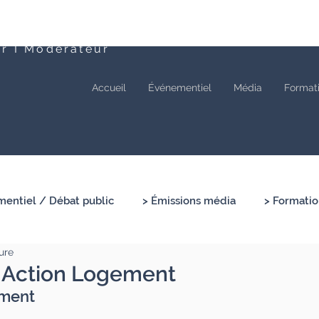
ur I Modérateur
Accueil
Événementiel
Média
Format
entiel / Débat public
> Émissions média
> Formatio
ure
 Action Logement
ement