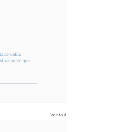
tabordable
listeéconomique
Voir tout