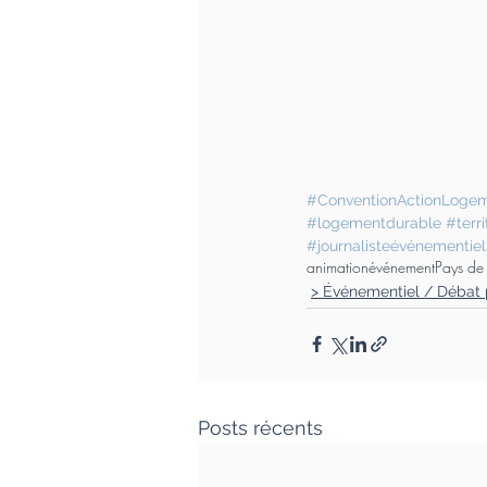
#ConventionActionLoge
#logementdurable
#terri
#journalisteévénementiel
animation
événement
Pays de 
> Événementiel / Débat 
Posts récents