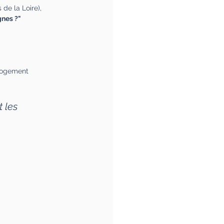
de la Loire),
gnes ?"
 Logement
 les 