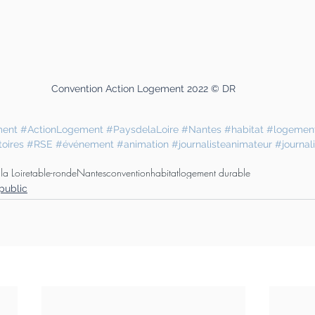
Convention Action Logement 2022 © DR
ment
#ActionLogement
#PaysdelaLoire
#Nantes
#habitat
#logemen
toires
#RSE
#événement
#animation
#journalisteanimateur
#journa
la Loire
table-ronde
Nantes
convention
habitat
logement durable
public