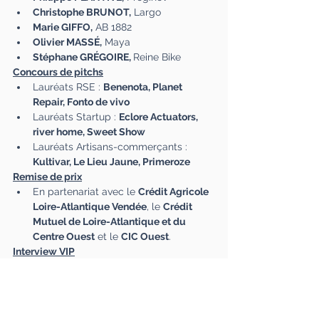
Christophe BRUNOT,
 Largo 
Marie GIFFO,
 AB 1882 
Olivier MASSÉ,
 Maya 
Stéphane GRÉGOIRE, 
Reine Bike 
Concours de pitchs
Lauréats RSE : 
Benenota, Planet 
Repair, Fonto de vivo 
Lauréats Startup : 
Eclore Actuators, 
river home, Sweet Show 
Lauréats Artisans-commerçants : 
Kultivar, Le Lieu Jaune, Primeroze 
Remise de prix
En partenariat avec le 
Crédit Agricole 
Loire-Atlantique Vendée
, le 
Crédit 
Mutuel de Loire-Atlantique et du 
Centre Ouest
 et le 
CIC Ouest
.
Interview VIP
Mickaël LANDREAU,
 sportif et 
entrepreneur 
Partenariat institutionnel 
Francky TRICHET, 
Vice-Président de 