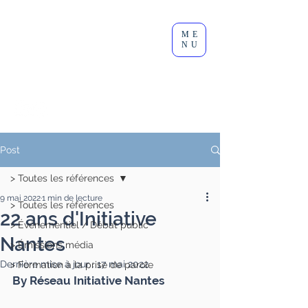
Clément
ME
Lesort
NU
Journaliste I Animateur I
Modérateur
Post
> Toutes les références
9 mai 2022
1 min de lecture
> Toutes les références
22 ans d'Initiative
> Événementiel / Débat public
Nantes
> Émissions média
Dernière mise à jour :
17 mai 2022
> Formation à la prise de parole
By Réseau Initiative Nantes