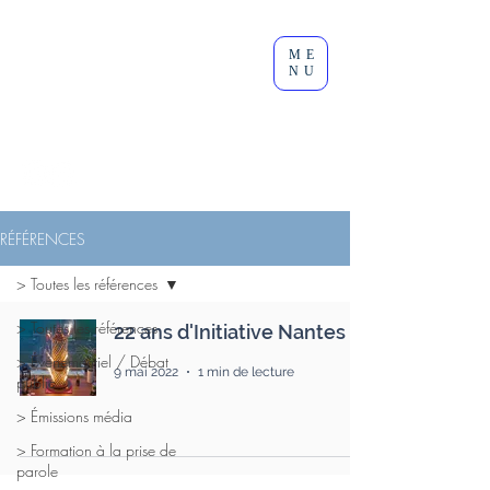
Clément
ME
Lesort
NU
Journaliste I Animateur I
Modérateur
RÉFÉRENCES
> Toutes les références
> Toutes les références
22 ans d'Initiative Nantes
> Événementiel / Débat
9 mai 2022
1 min de lecture
public
> Émissions média
> Formation à la prise de
parole