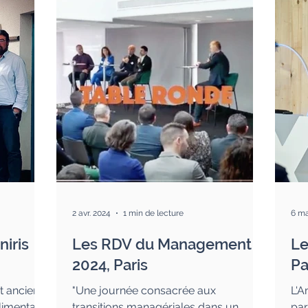
2 avr. 2024
1 min de lecture
6 ma
iris
Les RDV du Management
Le
2024, Paris
Pa
t anciens
"Une journée consacrée aux
L'A
limentaire
transitions managériales dans un
par