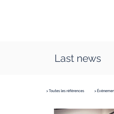
Clément Lesort
Journaliste I Animate
Last news
> Toutes les références
> Événement