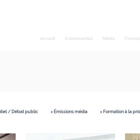
ur I Modérateur
Accueil
Événementiel
Média
Format
iel / Débat public
> Émissions média
> Formation à la pri