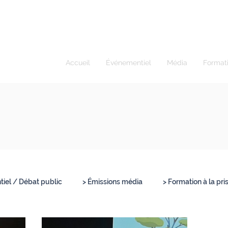
ur I Modérateur
Accueil
Événementiel
Média
Format
iel / Débat public
> Émissions média
> Formation à la pri