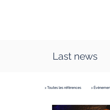
Clément Lesort
Journaliste I Animate
Last news
> Toutes les références
> Événement