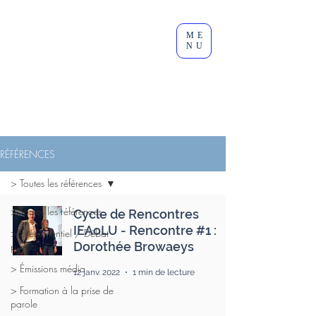
Clément
ME
Lesort
NU
Journaliste I Animateur I
Modérateur
RÉFÉRENCES
> Toutes les références
> Toutes les références
Cycle de Rencontres
IEAoLU - Rencontre #1 :
> Événementiel / Débat
Dorothée Browaeys
public
> Émissions média
12 janv. 2022
1 min de lecture
> Formation à la prise de
parole