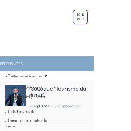
Clément
ME
Lesort
NU
Journaliste I Animateur I
Modérateur
RÉFÉRENCES
> Toutes les références
> Toutes les références
Colloque "Tourisme du
futur"
> Événementiel / Débat
public
8 sept. 2021
1 min de lecture
> Émissions média
> Formation à la prise de
parole