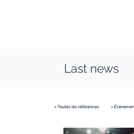
Clément Lesort
Journaliste I Animate
Last news
> Toutes les références
> Événement