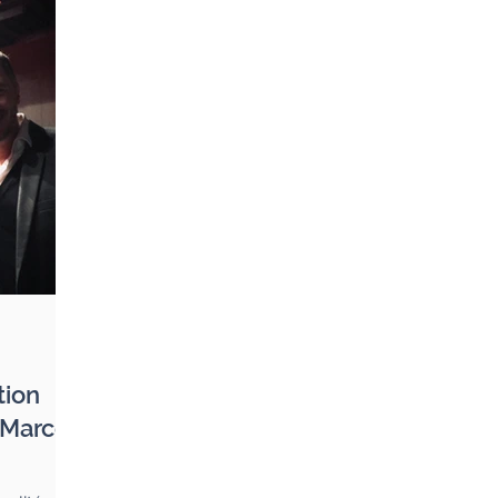
tion
 Marcel