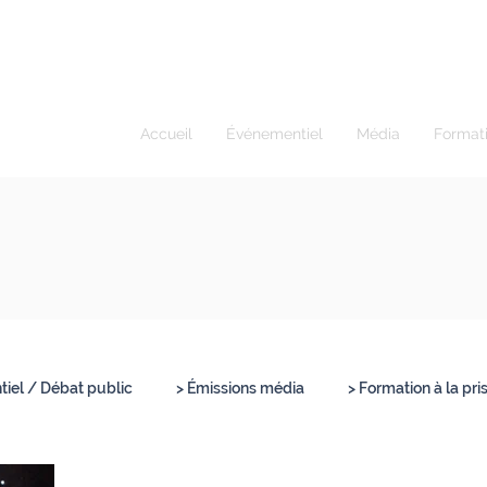
ur I Modérateur
Accueil
Événementiel
Média
Format
iel / Débat public
> Émissions média
> Formation à la pri