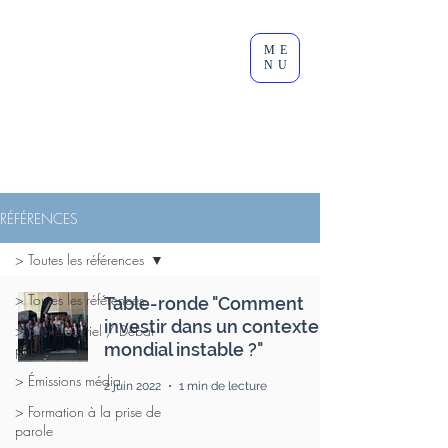
Clément
ME
Lesort
NU
Journaliste I Animateur I
Modérateur
RÉFÉRENCES
> Toutes les références
> Toutes les références
Table-ronde "Comment
investir dans un contexte
> Événementiel / Débat
mondial instable ?"
public
> Émissions média
2 juin 2022
1 min de lecture
> Formation à la prise de
parole