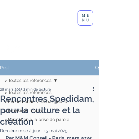
Clément
ME
Lesort
NU
Journaliste I Animateur I
Modérateur
Post
> Toutes les références
28 mars 2025
2 min de lecture
> Toutes les références
Rencontres Spedidam,
> Événementiel / Débat public
pour la culture et la
> Émissions média
création
> Formation à la prise de parole
Dernière mise à jour :
15 mai 2025
Par M&M Conseil - Paris, mars 2025