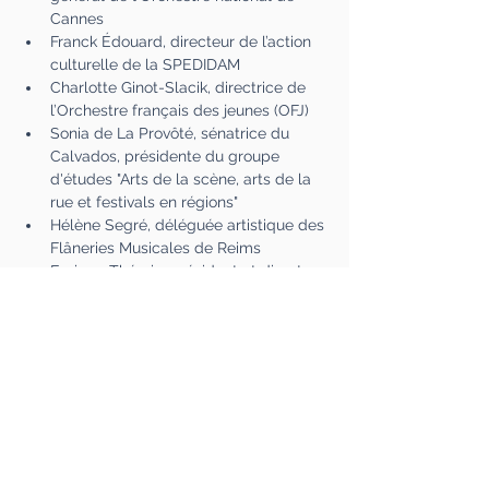
Cannes
Franck Édouard, directeur de l’action 
culturelle de la SPEDIDAM
Charlotte Ginot-Slacik, directrice de 
l’Orchestre français des jeunes (OFJ)
Sonia de La Provôté, sénatrice du 
Calvados, présidente du groupe 
d'études "Arts de la scène, arts de la 
rue et festivals en régions"
Hélène Segré, déléguée artistique des 
Flâneries Musicales de Reims
Enrique Thérain, président et directeur 
artistique des Musicales de Normandie
Échanges avec la salle
#Affairespubliques
#Rencontres
#culture
#création
#députés
#sénateurs
#chercheurs
#acteurséconomiques
#institutions
#organisationsprofessionnelles
#tablesrondes
#prospective
#débat