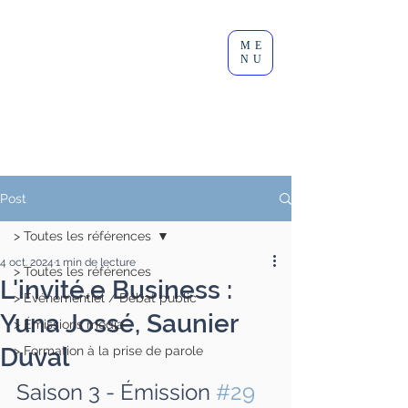
Clément
ME
Lesort
NU
Journaliste I Animateur I
Modérateur
Post
> Toutes les références
4 oct. 2024
1 min de lecture
> Toutes les références
L'invité.e Business :
> Événementiel / Débat public
Yuna Jossé, Saunier
> Émissions média
Duval
> Formation à la prise de parole
Saison 3 - Émission 
#29