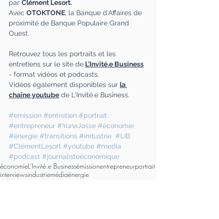
par 
Clément Lesort.
Avec 
OTOKTONE
, la Banque d’Affaires de 
proximité de Banque Populaire Grand 
Ouest.
Retrouvez tous les portraits et les 
entretiens sur le site de
L'Invité.e Business
- format vidéos et podcasts.
Vidéos également disponibles sur 
la 
chaîne youtube
 de L'Invité.e Business.
#emission
#entretien
#portrait
#entrepreneur
#YunaJosse
#économie
#énergie
#transitions
#industrie
#LIB
#ClémentLesort
#youtube
#media
#podcast
#journalisteéconomique
économie
L'Invité.e Business
émission
entrepreneur
portrait
interviews
industrie
média
énergie
> Émissions média