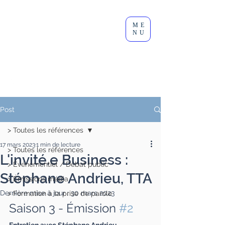
Clément
ME
Lesort
NU
Journaliste I Animateur I
Modérateur
Post
> Toutes les références
17 mars 2023
1 min de lecture
> Toutes les références
L'invité.e Business :
> Événementiel / Débat public
Stéphane Andrieu, TTA
> Émissions média
Dernière mise à jour :
30 mars 2023
> Formation à la prise de parole
Saison 3 - Émission 
#2