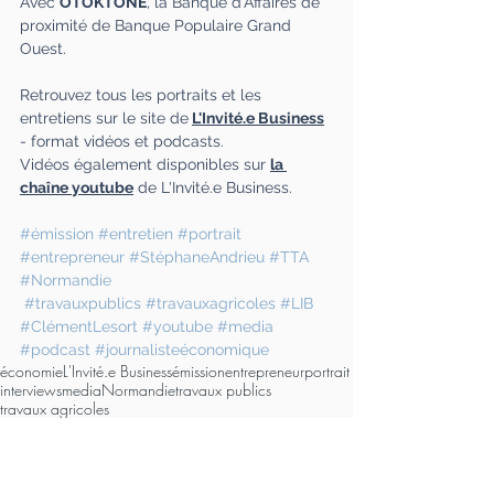
Avec 
OTOKTONE
, la Banque d’Affaires de 
proximité de Banque Populaire Grand 
Ouest.
Retrouvez tous les portraits et les 
entretiens sur le site de
L'Invité.e Business
- format vidéos et podcasts.
Vidéos également disponibles sur 
la 
chaîne youtube
 de L'Invité.e Business.
#émission
#entretien
#portrait
#entrepreneur
#StéphaneAndrieu
#TTA
#Normandie
#travauxpublics
#travauxagricoles
#LIB
#ClémentLesort
#youtube
#media
#podcast
#journalisteéconomique
économie
L'Invité.e Business
émission
entrepreneur
portrait
interviews
media
Normandie
travaux publics
travaux agricoles
> Émissions média