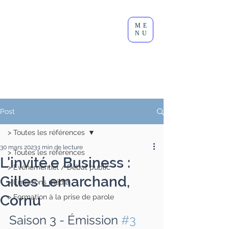
Clément
ME
Lesort
NU
Journaliste I Animateur I
Modérateur
Post
> Toutes les références
30 mars 2023
1 min de lecture
> Toutes les références
L'invité.e Business :
> Événementiel / Débat public
Gilles Lemarchand,
> Émissions média
Cornu
> Formation à la prise de parole
Saison 3 - Émission 
#3