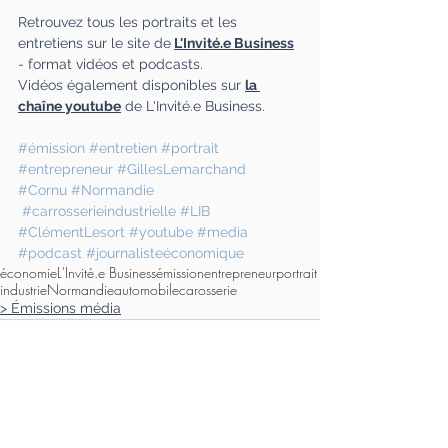
Retrouvez tous les portraits et les 
entretiens sur le site de
L'Invité.e Business
- format vidéos et podcasts.
Vidéos également disponibles sur 
la 
chaîne youtube
 de L'Invité.e Business.
#émission
#entretien
#portrait
#entrepreneur
#GillesLemarchand
#Cornu
#Normandie
#carrosserieindustrielle
#LIB
#ClémentLesort
#youtube
#media
#podcast
#journalisteéconomique
économie
L'Invité.e Business
émission
entrepreneur
portrait
industrie
Normandie
automobile
carosserie
> Émissions média
Voir tout
Posts récents