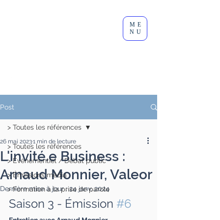
Clément
ME
Lesort
NU
Journaliste I Animateur I
Modérateur
Post
> Toutes les références
26 mai 2023
1 min de lecture
> Toutes les références
L'invité.e Business :
> Événementiel / Débat public
Arnaud Monnier, Valeor
> Émissions média
Dernière mise à jour :
24 janv. 2024
> Formation à la prise de parole
Saison 3 - Émission 
#6