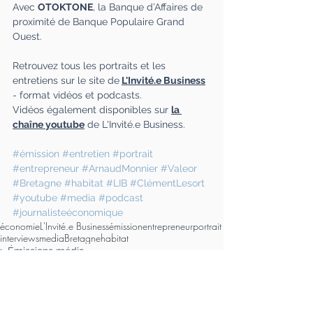
Avec 
OTOKTONE
, la Banque d’Affaires de 
proximité de Banque Populaire Grand 
Ouest.
Retrouvez tous les portraits et les 
entretiens sur le site de
L'Invité.e Business
- format vidéos et podcasts.
Vidéos également disponibles sur 
la 
chaîne youtube
 de L'Invité.e Business.
#émission
#entretien
#portrait
#entrepreneur
#ArnaudMonnier
#Valeor
#Bretagne
#habitat
#LIB
#ClémentLesort
#youtube
#media
#podcast
#journalisteéconomique
économie
L'Invité.e Business
émission
entrepreneur
portrait
interviews
media
Bretagne
habitat
> Émissions média