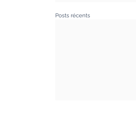
Posts récents
Clément Lesort I Journaliste An