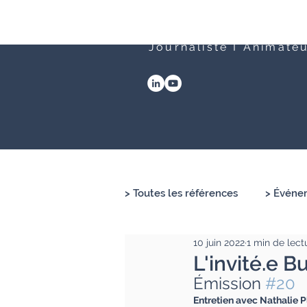
Clément Lesort
Journaliste I Animate
> Toutes les références
> Événem
10 juin 2022
1 min de lect
L'invité.e 
Émission 
#20
Entretien avec Nathalie