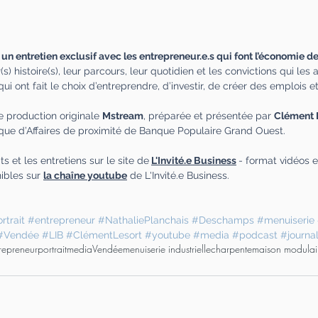
n entretien exclusif avec les entrepreneur.e.s qui font l’économie de 
s) histoire(s), leur parcours, leur quotidien et les convictions qui les
ont fait le choix d’entreprendre, d’investir, de créer des emplois et 
e production originale 
Mstream
, préparée et présentée par 
Clément L
nque d’Affaires de proximité de Banque Populaire Grand Ouest.
ts et les entretiens sur le site de
L'Invité.e Business
- format vidéos 
bles sur 
la chaîne youtube
 de L'Invité.e Business.
rtrait
#entrepreneur
#NathaliePlanchais
#Deschamps
#menuiserie
#Vendée
#LIB
#ClémentLesort
#youtube
#media
#podcast
#journa
repreneur
portrait
media
Vendée
menuiserie industrielle
charpente
maison modulai