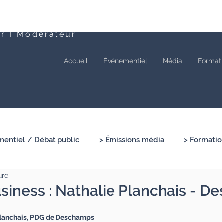
ur I Modérateur
Accueil
Événementiel
Média
Format
entiel / Débat public
> Émissions média
> Formatio
ure
Business : Nathalie Planchais - 
 Planchais, PDG de Deschamps