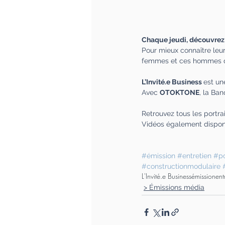
Chaque jeudi, découvrez u
Pour mieux connaître leur(
femmes et ces hommes qui 
L’Invité.e Business
est un
Avec 
OTOKTONE
, la Ba
Retrouvez tous les portrai
Vidéos également disponi
#émission
#entretien
#po
#constructionmodulaire
L'Invité.e Business
émission
ent
> Émissions média