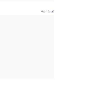
Voir tout
com
I SIRET : 793 442 955 000 27