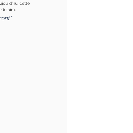
ujourd’hui cette 
odulaire.
ont.”