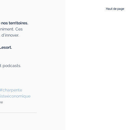
Haut de page
nos territoires.
 animent. Ces 
d’innover. 
esort.
et podcasts.
#charpente
listeéconomique
re