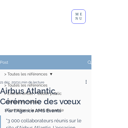
Clément
ME
Lesort
NU
Journaliste I Animateur I
Modérateur
Post
> Toutes les références
21 déc. 2023
1 min de lecture
> Toutes les références
Airbus Atlantic,
> Événementiel / Débat public
Cérémonie des vœux
> Émissions média
> Formation à la prise de parole
Par l'Agence AMS Events
“3 000 collaborateurs réunis sur le 
site d'Airbus Atlantic. L'occasion 