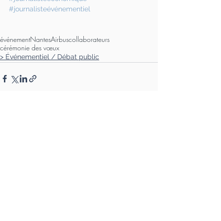
#journalisteévénementiel
événement
Nantes
Airbus
collaborateurs
cérémonie des vœux
> Événementiel / Débat public
Voir tout
Posts récents