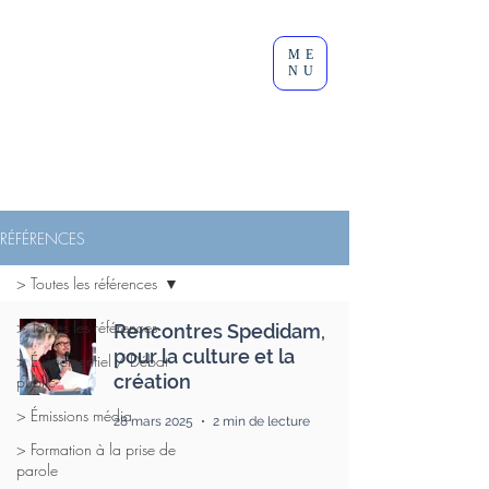
Clément
ME
Lesort
NU
Journaliste I Animateur I
Modérateur
RÉFÉRENCES
> Toutes les références
> Toutes les références
Rencontres Spedidam,
pour la culture et la
> Événementiel / Débat
création
public
> Émissions média
28 mars 2025
2 min de lecture
> Formation à la prise de
parole