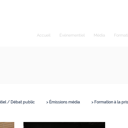
ur I Modérateur
Accueil
Événementiel
Média
Format
iel / Débat public
> Émissions média
> Formation à la pri