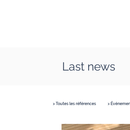
Clément Lesort
Journaliste I Animate
Last news
> Toutes les références
> Événement